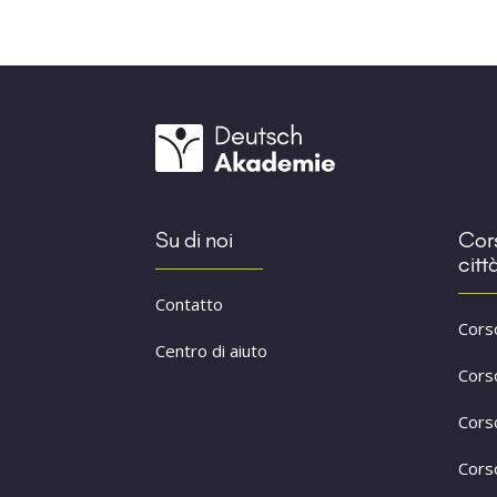
Su di noi
Cors
citt
Contatto
Cors
Centro di aiuto
Cors
Cors
Cors