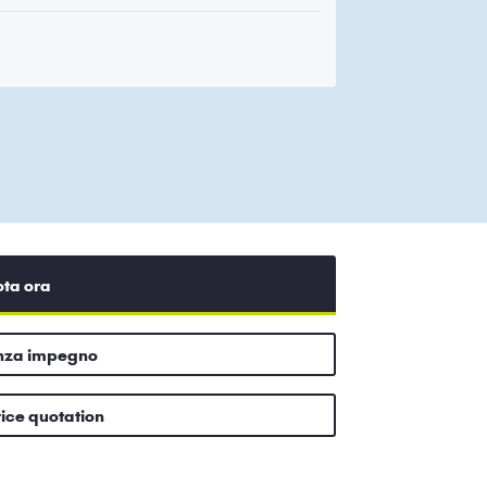
ota ora
enza impegno
rice quotation