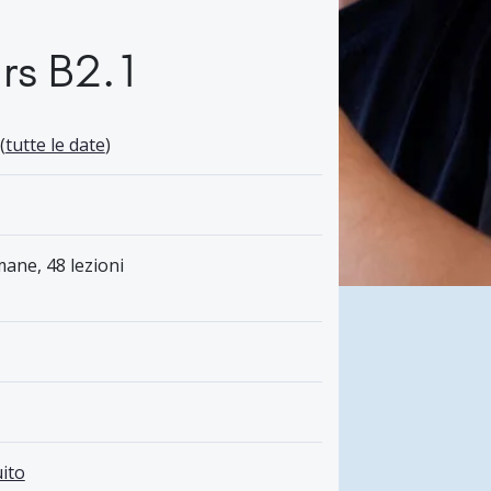
rs B2.1
(
tutte le date
)
mane, 48 lezioni
ito