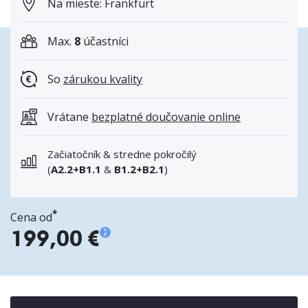
Na mieste: Frankfurt
Max.
8
účastníci
So
zárukou kvality
Vrátane
bezplatné doučovanie online
Začiatočník & stredne pokročilý
(
A2.2+B1.1
&
B1.2+B2.1
)
*
Cena od
199,00 €