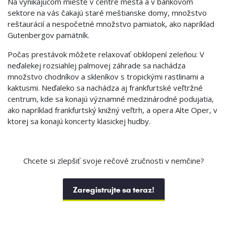
Na vynikajúcom mieste v centre mesta a v bankovom
sektore na vás čakajú staré meštianske domy, množstvo
reštaurácií a nespočetné množstvo pamiatok, ako napríklad
Gutenbergov pamätník.
Počas prestávok môžete relaxovať obklopení zeleňou: V
neďalekej rozsiahlej palmovej záhrade sa nachádza
množstvo chodníkov a skleníkov s tropickými rastlinami a
kaktusmi. Neďaleko sa nachádza aj frankfurtské veľtržné
centrum, kde sa konajú významné medzinárodné podujatia,
ako napríklad frankfurtský knižný veľtrh, a opera Alte Oper, v
ktorej sa konajú koncerty klasickej hudby.
Chcete si zlepšiť svoje rečové zručnosti v nemčine?
Zaregistrujte sa teraz!