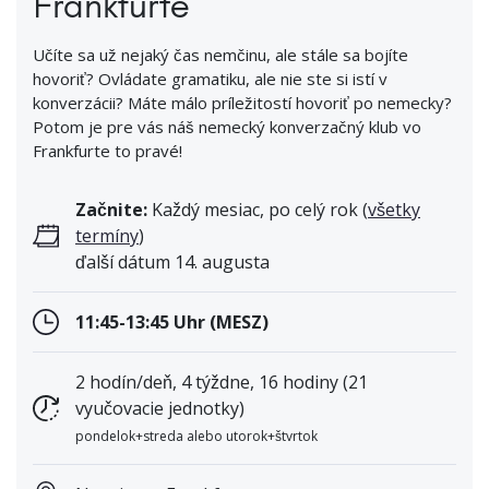
Frankfurte
Učíte sa už nejaký čas nemčinu, ale stále sa bojíte
hovoriť? Ovládate gramatiku, ale nie ste si istí v
konverzácii? Máte málo príležitostí hovoriť po nemecky?
Potom je pre vás náš nemecký konverzačný klub vo
Frankfurte to pravé!
Začnite:
Každý mesiac, po celý rok (
všetky
termíny
)
ďalší dátum 14. augusta
11:45-13:45 Uhr (MESZ)
2 hodín/deň, 4 týždne, 16 hodiny (21
vyučovacie jednotky)
pondelok+streda alebo utorok+štvrtok