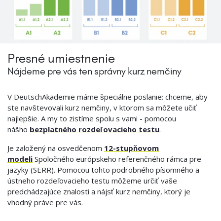
Presné umiestnenie
Nájdeme pre vás ten správny kurz nemčiny
V DeutschAkademie máme špeciálne poslanie: chceme, aby
ste navštevovali kurz nemčiny, v ktorom sa môžete učiť
najlepšie. A my to zistíme spolu s vami - pomocou
nášho
bezplatného rozdeľovacieho testu
.
Je založený na osvedčenom
12-stupňovom
modeli
Spoločného európskeho referenčného rámca pre
jazyky (SERR). Pomocou tohto podrobného písomného a
ústneho rozdeľovacieho testu môžeme určiť vaše
predchádzajúce znalosti a nájsť kurz nemčiny, ktorý je
vhodný práve pre vás.