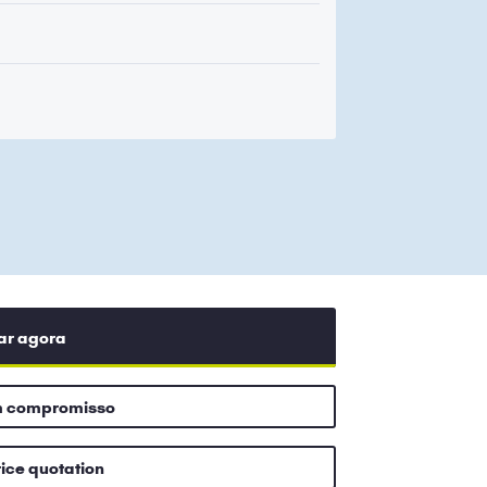
ar agora
m compromisso
rice quotation