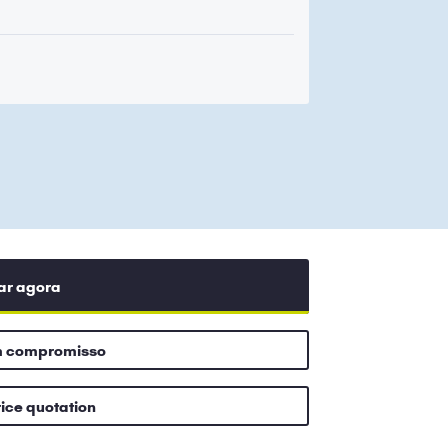
ar agora
m compromisso
rice quotation