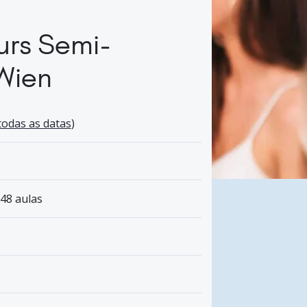
urs Semi-
 Wien
todas as datas
)
 48 aulas