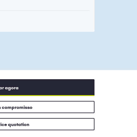
ar agora
m compromisso
rice quotation