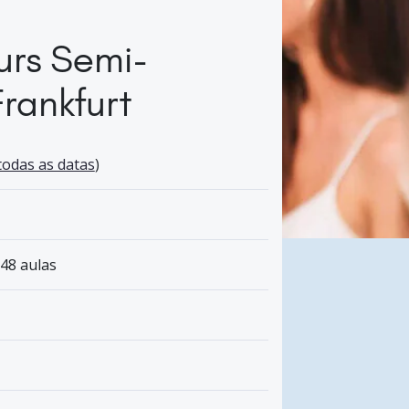
urs Semi-
Frankfurt
todas as datas
)
 48 aulas