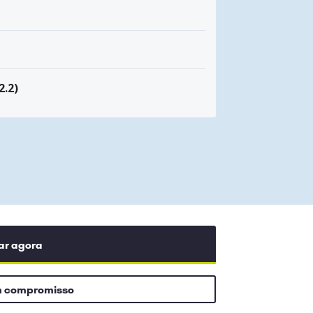
2.2)
ar agora
m compromisso