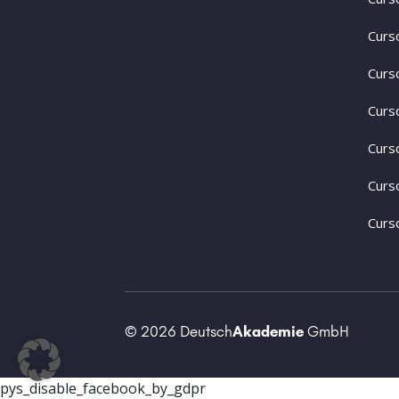
Curs
Curs
Curs
Curs
Curs
Curs
© 2026 Deutsch
Akademie
GmbH
pys_disable_facebook_by_gdpr