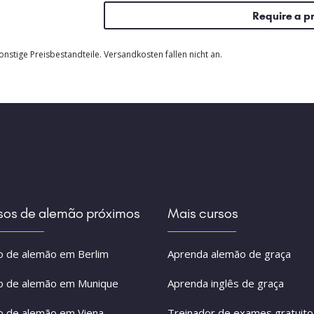
Require a p
nstige Preisbestandteile. Versandkosten fallen nicht an.
sos de alemão próximos
Mais cursos
o de alemão em Berlim
Aprenda alemão de graça
o de alemão em Munique
Aprenda inglês de graça
o de alemão em Viena
Treinador de exames gratuito