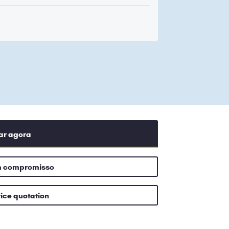
ar agora
m compromisso
rice quotation