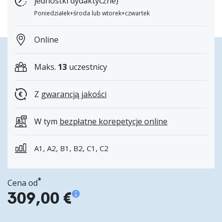
jednostki dydaktyczne)
Poniedziałek+środa lub wtorek+czwartek
Online
Maks.
13
uczestnicy
Z
gwarancją jakości
W tym
bezpłatne korepetycje online
A1, A2, B1, B2, C1, C2
*
Cena od
309,00 €