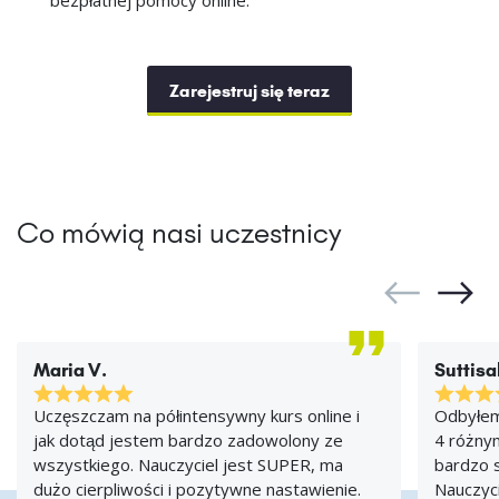
bezpłatnej pomocy online.
Zarejestruj się teraz
Co mówią nasi uczestnicy
Maria V.
Suttisa
Uczęszczam na półintensywny kurs online i
Odbyłem
jak dotąd jestem bardzo zadowolony ze
4 różnym
wszystkiego. Nauczyciel jest SUPER, ma
bardzo s
dużo cierpliwości i pozytywne nastawienie.
Nauczyci