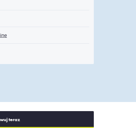
ine
wuj teraz