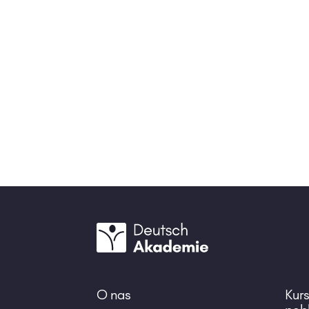
O nas
Kur