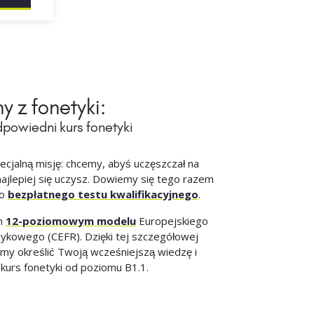
ny z fonetyki:
powiedni kurs fonetyki
jalną misję: chcemy, abyś uczęszczał na
najlepiej się uczysz. Dowiemy się tego razem
go
bezpłatnego testu kwalifikacyjnego
.
ym
12-poziomowym modelu
Europejskiego
zykowego (CEFR). Dzięki tej szczegółowej
my określić Twoją wcześniejszą wiedzę i
 kurs fonetyki od poziomu B1.1.