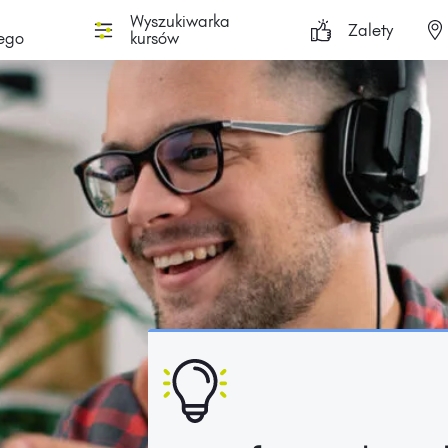
Wyszukiwarka
Zalety
ego
kursów