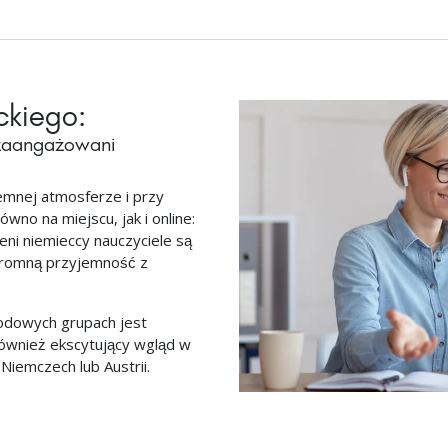
ckiego:
 zaangażowani
emnej atmosferze i przy
no na miejscu, jak i online:
ni niemieccy nauczyciele są
ogromną przyjemność z
dowych grupach jest
również ekscytujący wgląd w
Niemczech lub Austrii.