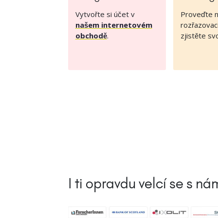
Vytvořte si účet v
Proveďte 
našem internetovém
rozřazovací
obchodě
.
zjistěte sv
I ti opravdu velcí se s n