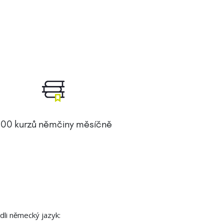
00 kurzů němčiny měsíčně
dli německý jazyk: