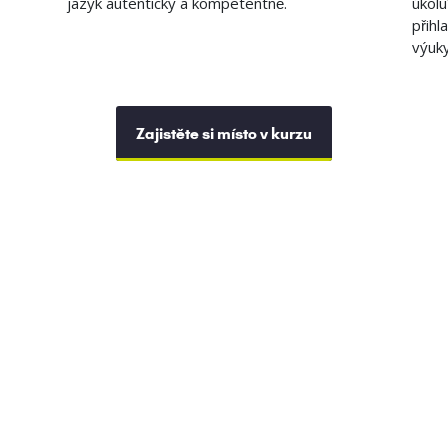
jazyk autenticky a kompetentně.
úkol
přihl
výuky
Zajistěte si místo v kurzu