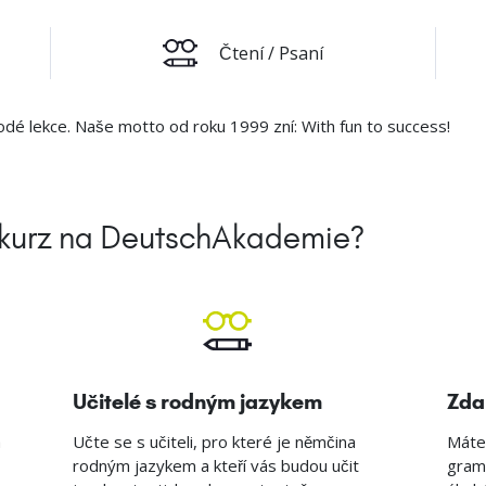
Čtení / Psaní
dé lekce. Naše motto od roku 1999 zní: With fun to success!
í kurz na DeutschAkademie?
Učitelé s rodným jazykem
Zda
a
Učte se s učiteli, pro které je němčina
Máte 
rodným jazykem a kteří vás budou učit
gram