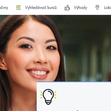
činy
Vyhledávač kurzů
Výhody
Loka