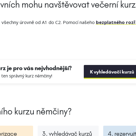
ovních mohu navštěvovat večerní kur
ro všechny úrovně od A1 do C2. Pomocí našeho
bezplatného rozř
rz je pro vás nejvhodnější?
K vyhledávači kurzů
si ten správný kurz němčiny!
rního kurzu němčiny?
orizace
3. vyhledávač kurzů
4. rezervujt