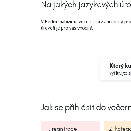
Na jakých jazykových úr
V Berlíně nabízíme večerní kurzy němčiny p
úroveň je pro vás vhodná.
Který ku
Vyfiltrujte 
Jak se přihlásit do veče
1. registrace
2. kateg