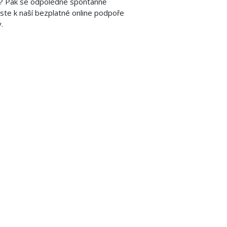
u? Pak se odpoledne spontánně
aste k naší bezplatné online podpoře
.