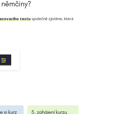
z němčiny?
azovacího testu
společně zjistíme, která
e si kurz
5. zahájení kurzu