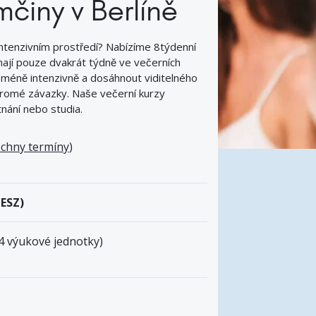
mčiny v Berlíně
intenzivním prostředí? Nabízíme 8týdenní
nají pouze dvakrát týdně ve večerních
 méně intenzivně a dosáhnout viditelného
kromé závazky. Naše večerní kurzy
nání nebo studia.
echny termíny
)
MESZ)
64 výukové jednotky)