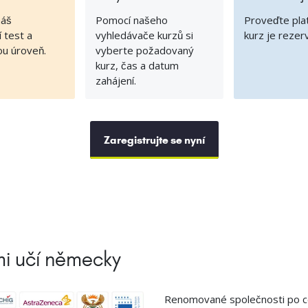
náš
Pomocí našeho
Proveďte pla
 test a
vyhledávače kurzů si
kurz je rezer
ou úroveň.
vyberte požadovaný
kurz, čas a datum
zahájení.
Zaregistrujte se nyní
ámi učí německy
Renomované společnosti po ce