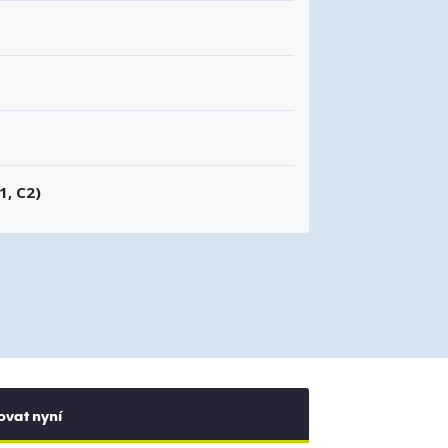
1, C2)
ovat nyní