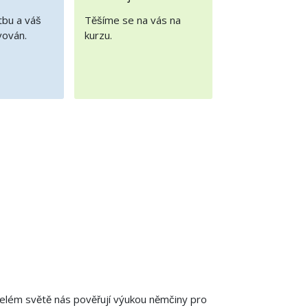
tbu a váš
Těšíme se na vás na
vován.
kurzu.
lém světě nás pověřují výukou němčiny pro