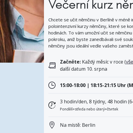
Večerní kurz ně
Chcete se učit němčinu v Berlíně v méně 
polointenzivní kurzy němčiny, které se ko
hodinách. To vám umožní učit se němčinu
pokroku, aniž byste zanedbávali své sou
němčiny jsou ideální vedle vašeho zaměst
Začněte:
Každý měsíc v roce (
vš
další datum 10. srpna
15:00-18:00 | 18:15-21:15 Uhr (
3 hodin/den, 8 týdny, 48 hodin (
Pondělí+středa nebo úterý+čtvrtek
Na místě: Berlin