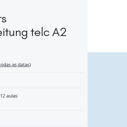
rs
itung telc A2
todas as datas
)
 12 aulas