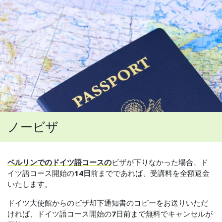
ノービザ
ベルリンでのドイツ語コースの
ビザが下りなかった場合、ド
イツ語コース開始の
14日
前までであれば、受講料を全額返金
いたします。
ドイツ大使館からのビザ却下通知書のコピーをお送りいただ
ければ、ドイツ語コース開始の
7
日前まで無料でキャンセルが