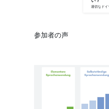
い？
適切なドイ
参加者の声