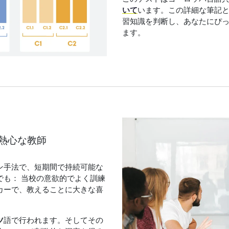
いて
います。この詳細な筆記
習知識を判断し、あなたにぴ
ます。
熱心な教師
ン手法で、短期間で持続可能な
も： 当校の意欲的でよく訓練
カーで、教えることに大きな喜
ツ
語で行われます。そしてその