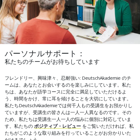
パーソナルサポート：
私たちのチームがお待ちしています
フレンドリー、興味津々、忍耐強い: DeutschAkademie のチ
ームは、あなたとお会いするのを楽しみにしています。私た
ちは、あなたが語学コースに完全に満足していただけるよ
う、時間をかけ、常に耳を傾けることを大切にしています。
私たちDeutschAkademieでは何千人もの受講生をお預かりし
ていますが、受講生の皆さんは一人一人異なるのです。その
ため、私たちは受講生一人一人の悩みに個別に対応していま
す。私たちの
ポジティブ・レビュー
をご覧いただければ、私
たちがこのような取り組みを行っていることがお分かりいた
だけるでしょう。