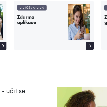
pro iOS a Android
Zdarma
aplikace
g
- učit se