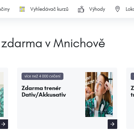
činy
Vyhledávač kurzů
Výhody
Loka
 zdarma v Mnichově
více než 4 000 cvičení
Zdarma trenér
Dativ/Akkusativ
t