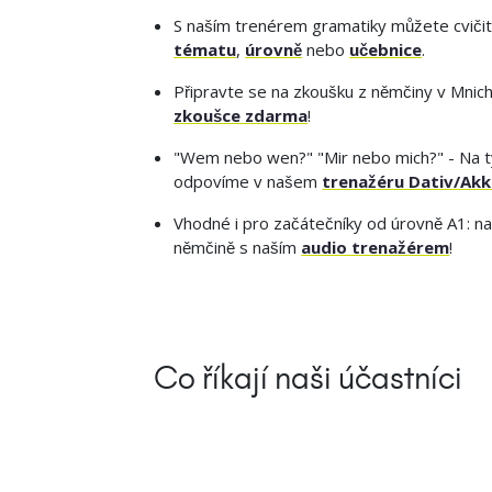
S naším trenérem gramatiky můžete cviči
tématu
,
úrovně
nebo
učebnice
.
Připravte se na zkoušku z němčiny v Mnic
zkoušce zdarma
!
"Wem nebo wen?" "Mir nebo mich?" - Na t
odpovíme v našem
trenažéru Dativ/Akk
Vhodné i pro začátečníky od úrovně A1: na
němčině s naším
audio trenažérem
!
Co říkají naši účastníci