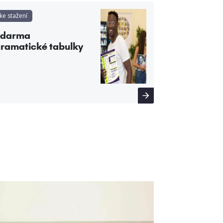
ke stažení
Zdarma
ramatické tabulky