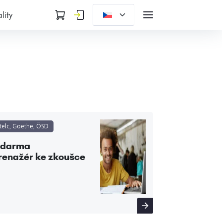
lity
telc, Goethe, ÖSD
Zdarma
renažér ke zkoušce