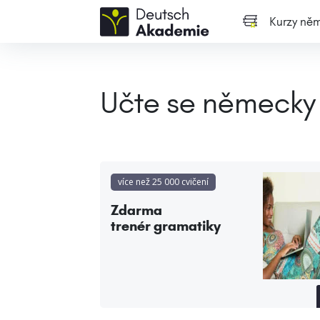
Kurzy něm
Učte se německy
více než 25 000 cvičení
Zdarma
trenér gramatiky