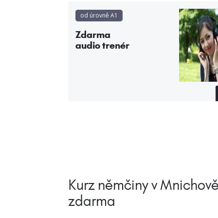
od úrovně A1
Zdarma
audio trenér
Kurz němčiny v Mnichově 
zdarma