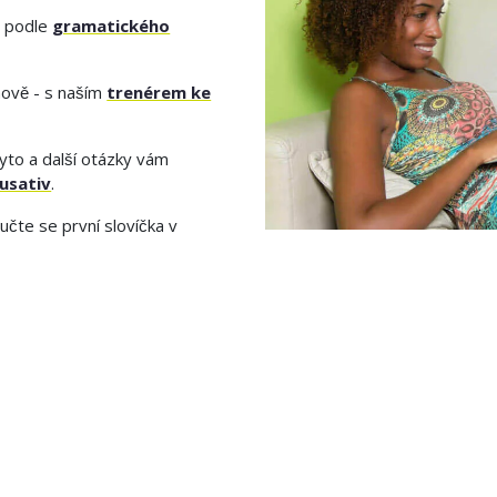
t podle
gramatického
hově - s naším
trenérem ke
yto a další otázky vám
usativ
.
učte se první slovíčka v