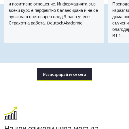
и позитивно отношение. Информацията във
Препода
всеки курс е перфектно балансирана и не се
изразяв
чувстваш претоварен след 3 часа учене.
домашни
Страхотна работа, DeutschAkademie!
съучени
благода
В1.1.
Регистрирайте се сега
На кои езикови нива мога да