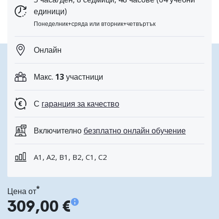
единици)
Понеделник+сряда или вторник+четвъртък
Онлайн
Макс.
13
участници
С
гаранция за качество
Включително
безплатно онлайн обучение
A1, A2, B1, B2, C1, C2
*
Цена от
309,00 €