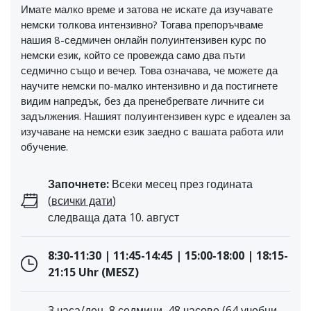
Имате малко време и затова не искате да изучавате
немски толкова интензивно? Тогава препоръчваме
нашия 8-седмичен онлайн полуинтензивен курс по
немски език, който се провежда само два пъти
седмично също и вечер. Това означава, че можете да
научите немски по-малко интензивно и да постигнете
видим напредък, без да пренебрегвате личните си
задължения. Нашият полуинтензивен курс е идеален за
изучаване на немски език заедно с вашата работа или
обучение.
Започнете:
Всеки месец през годината
(
всички дати
)
следваща дата 10. август
8:30-11:30 | 11:45-14:45 | 15:00-18:00 | 18:15-
21:15 Uhr (MESZ)
3 часа/ден, 8 седмици, 48 часове (64 учебни