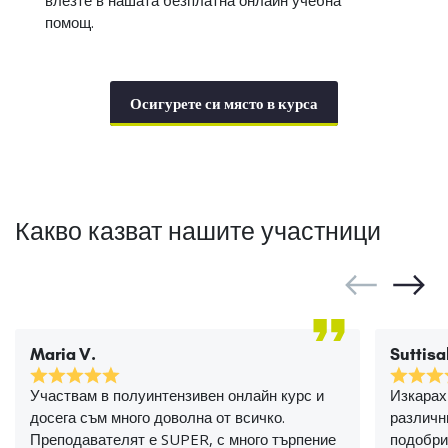
влезте в нашата безплатна онлайн учебна
помощ.
Осигурете си място в курса
Какво казват нашите участници
Maria V.
Suttisa
Участвам в полуинтензивен онлайн курс и
Изкарах
досега съм много доволна от всичко.
различн
Преподавателят е SUPER, с много търпение
подобри