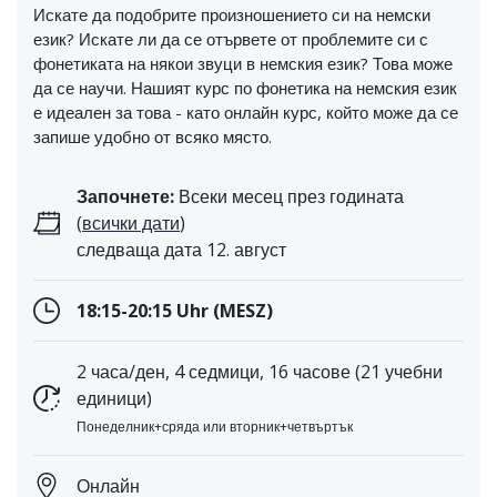
Искате да подобрите произношението си на немски
език? Искате ли да се отървете от проблемите си с
фонетиката на някои звуци в немския език? Това може
да се научи. Нашият курс по фонетика на немския език
е идеален за това - като онлайн курс, който може да се
запише удобно от всяко място.
Започнете:
Всеки месец през годината
(
всички дати
)
следваща дата 12. август
18:15-20:15 Uhr (MESZ)
2 часа/ден, 4 седмици, 16 часове (21 учебни
единици)
Понеделник+сряда или вторник+четвъртък
Онлайн