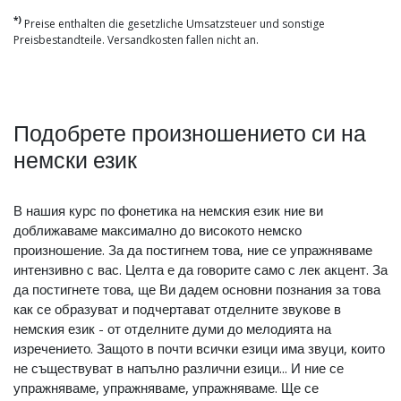
*)
Preise enthalten die gesetzliche Umsatzsteuer und sonstige
Preisbestandteile. Versandkosten fallen nicht an.
Подобрете произношението си на
немски език
В нашия курс по фонетика на немския език ние ви
доближаваме максимално до високото немско
произношение. За да постигнем това, ние се упражняваме
интензивно с вас. Целта е да говорите само с лек акцент. За
да постигнете това, ще Ви дадем основни познания за това
как се образуват и подчертават отделните звукове в
немския език - от отделните думи до мелодията на
изречението. Защото в почти всички езици има звуци, които
не съществуват в напълно различни езици... И ние се
упражняваме, упражняваме, упражняваме. Ще се