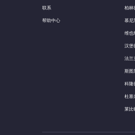
联系
柏林
帮助中心
慕尼
维也
汉堡
法兰
斯图
科隆
杜塞
莱比