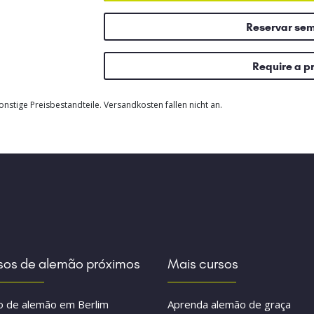
Reservar se
Require a p
nstige Preisbestandteile. Versandkosten fallen nicht an.
sos de alemão próximos
Mais cursos
o de alemão em Berlim
Aprenda alemão de graça