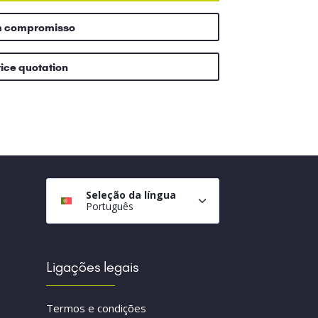
m compromisso
rice quotation
Seleção da língua
Português
Ligações legais
Termos e condições