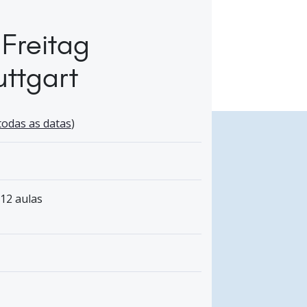
 Freitag
uttgart
todas as datas
)
 12 aulas