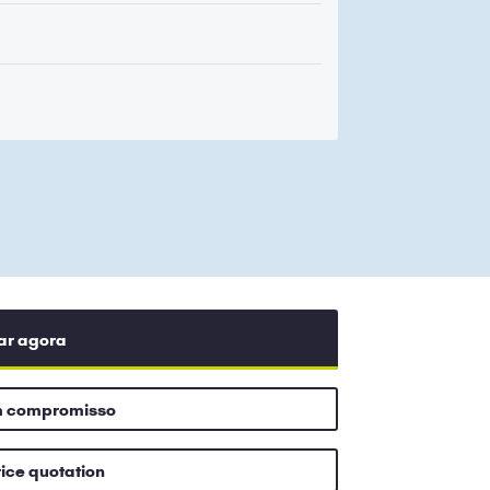
ar agora
m compromisso
rice quotation