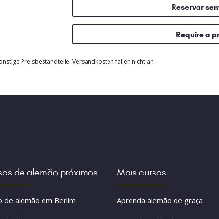
Reservar se
Require a p
nstige Preisbestandteile. Versandkosten fallen nicht an.
sos de alemão próximos
Mais cursos
o de alemão em Berlim
Aprenda alemão de graça