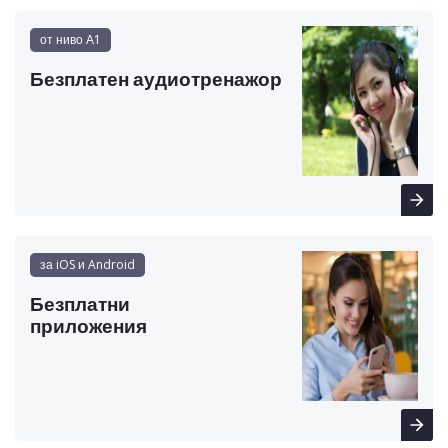
от ниво А1
Безплатен аудиотренажор
за iOS и Android
Безплатни
приложения