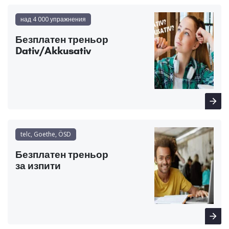
над 4 000 упражнения
Безплатен треньор
Dativ/Akkusativ
telc, Goethe, ÖSD
Безплатен треньор
за изпити