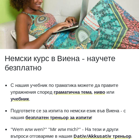
Немски курс в Виена - научете
безплатно
С нашия учебник по граматика можете да правите
упражнения според
граматична тема
,
ниво
или
учебник
.
Подгответе се за изпита по немски език във Виена - с
нашия
безплатен треньор за изпити
!
"Wem или wen?" "Mir или mich?" - На тези и други
въпроси отговаряме в нашия
Dativ/Akkusativ треньор
.