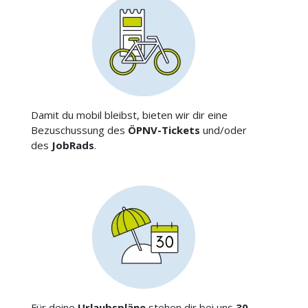
Damit du mobil bleibst, bieten wir dir eine
Bezuschussung des
ÖPNV-Tickets
und/oder
des
JobRads
.
Für deine
Urlaubspläne
stehen dir bei uns
30