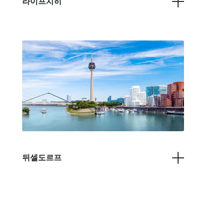
라이프치히
뒤셀도르프