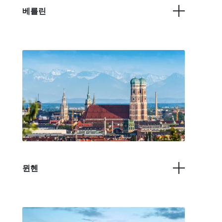
베를린
뮌헨