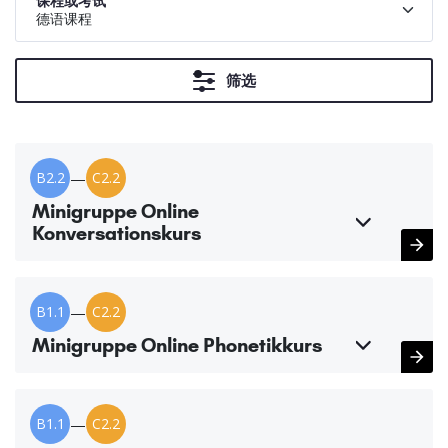
课程或考试
德语课程
筛选
B2.2
—
C2.2
Minigruppe Online
Konversationskurs
B1.1
—
C2.2
Minigruppe Online Phonetikkurs
B1.1
—
C2.2