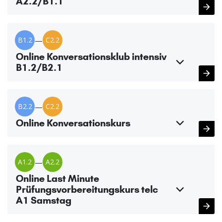
A2.2/B1.1
B1.2
—
C2.2
Online Konversationsklub intensiv
B1.2/B2.1
B2.2
—
C2.2
Online Konversationskurs
A1.2
—
A2.2
Online Last Minute
Prüfungsvorbereitungskurs telc
A1 Samstag