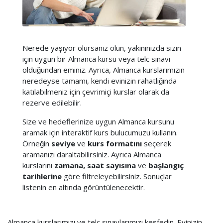
Nerede yaşıyor olursanız olun, yakınınızda sizin
için uygun bir Almanca kursu veya telc sınavı
olduğundan eminiz. Ayrıca, Almanca kurslarımızın
neredeyse tamamı, kendi evinizin rahatlığında
katılabilmeniz için çevrimiçi kurslar olarak da
rezerve edilebilir.
Size ve hedeflerinize uygun Almanca kursunu
aramak için interaktif kurs bulucumuzu kullanın.
Örneğin
seviye
ve
kurs formatını
seçerek
aramanızı daraltabilirsiniz. Ayrıca Almanca
kurslarını
zamana, saat sayısına
ve
başlangıç
tarihlerine
göre filtreleyebilirsiniz. Sonuçlar
listenin en altında görüntülenecektir.
Almanca kurslarımızı ve telc sınavlarımızı keşfedin. Evinizin