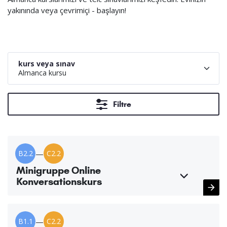
yakınında veya çevrimiçi - başlayın!
kurs veya sınav
Almanca kursu
Filtre
B2.2
—
C2.2
Minigruppe Online
Konversationskurs
B1.1
—
C2.2