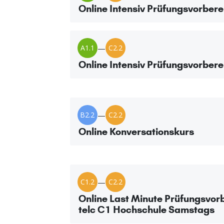
Online Intensiv Prüfungsvorbere
A1.1
—
C2.2
Online Intensiv Prüfungsvorbere
B2.2
—
C2.2
Online Konversationskurs
C1.2
—
C2.2
Online Last Minute Prüfungsvor
telc C1 Hochschule Samstags