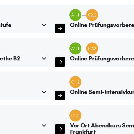
A1.1
—
C2.2
tufe
Online Prüfungsvorbere
A1.1
—
C2.2
ethe B2
Online Prüfungsvorber
C1.2
Online Semi-Intensivku
C1.2
Vor Ort Abendkurs Semi
Frankfurt