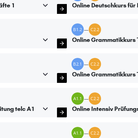
äfte 1
Online Deutschkurs für 
B1.2
—
C2.2
Online Grammatikkurs T
B2.1
—
C2.2
Online Grammatikkurs T
A1.1
—
C2.2
itung telc A1
Online Intensiv Prüfung
A1.1
—
C2.2