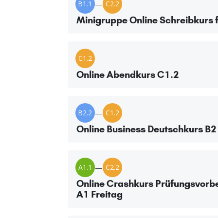
B1.1
—
C2.2
Minigruppe Online Schreibkurs f
C1.2
Online Abendkurs C1.2
B2.2
—
C1.2
Online Business Deutschkurs B2 
A1.1
—
C2.2
Online Crashkurs Prüfungsvorbe
A1 Freitag