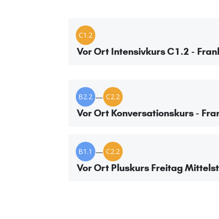
C1.2
Vor Ort Intensivkurs C1.2 - Fran
B2.2
—
C2.2
Vor Ort Konversationskurs - Fra
B1.1
—
C2.2
Vor Ort Pluskurs Freitag Mittels