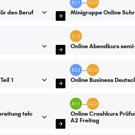
B1.1
—
C2.2
ür den Beruf
Minigruppe Online Schr
C1.2
Online Abendkurs semi-
B2.2
—
C1.2
Teil 1
Online Business Deutsch
A1.1
—
C2.2
reitung telc
Online Crashkurs Prüfu
A2 Freitag