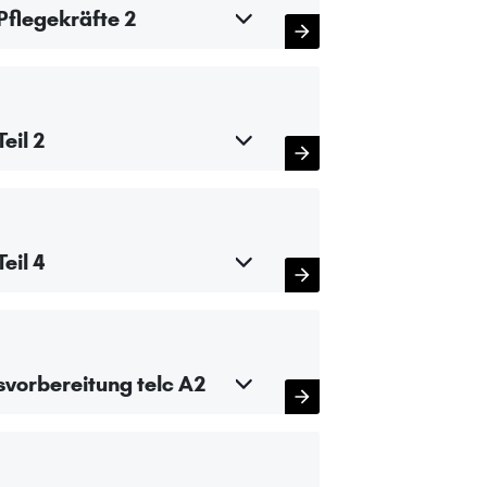
Pflegekräfte 2
eil 2
eil 4
svorbereitung telc A2