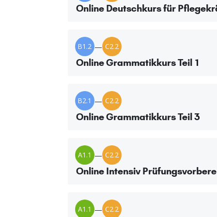
Online Deutschkurs für Pflegekr
B1.2
—
C2.2
Online Grammatikkurs Teil 1
B2.1
—
C2.2
Online Grammatikkurs Teil 3
A1.1
—
C2.2
Online Intensiv Prüfungsvorbere
A1.1
—
C2.2