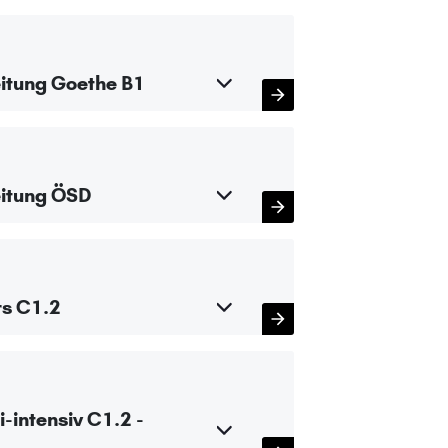
itung Goethe B1
eitung ÖSD
rs C1.2
-intensiv C1.2 -