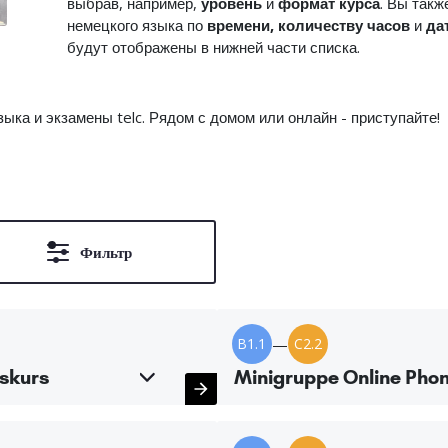
выбрав, например,
уровень
и
формат курса
. Вы так
немецкого языка по
времени, количеству часов
и
да
будут отображены в нижней части списка.
ыка и экзамены telc. Рядом с домом или онлайн - приступайте!
Фильтр
B1.1
—
C2.2
skurs
Minigruppe Online Phon