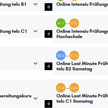
itung telc B1
Online Intensiv Prüfung
A1.1
—
C2.2
itung telc C1
Online Intensiv Prüfung
Hochschule
B2.2
—
C1.2
Online Last Minute Prü
telc B2 Samstag
C1.2
—
C2.2
bereitungskurs
Online Last Minute Prü
telc C1 Samstag