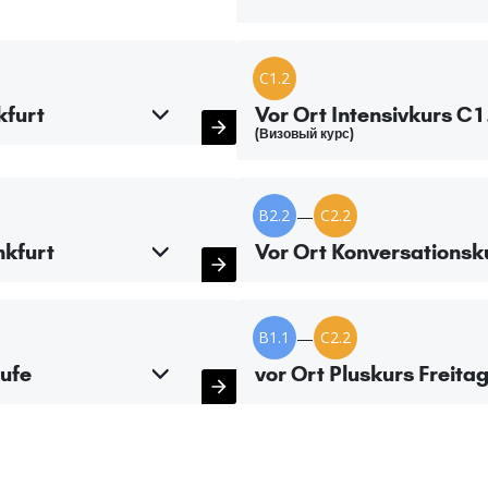
C1.2
kfurt
Vor Ort Intensivkurs C1
(Визовый курс)
B2.2
—
C2.2
nkfurt
Vor Ort Konversationsku
B1.1
—
C2.2
tufe
vor Ort Pluskurs Freitag