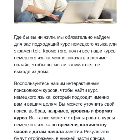
Где бы вы ни жили, мы обязательно найдем
для вас подходящий курс немецкого языка или
экзамен telc. Кроме того, почти все наши курсы
немецкого языка можно заказать в режиме
онлайн, чтобы вы могли заниматься, не
выходя из дома.
Воспользуйтесь нашим интерактивным
поисковиком курсов, чтобы найти курс
немецкого языка, который подходит именно
вам и вашим целям. Вы можете уточнить свой
поиск, выбрав, например,
уровень
и
формат
курса
. Вы также можете отфильтровать курсы
немецкого языка по
времени, количеству
часов
и
датам начала
занятий. Результаты
будут отображены в нижней части списка.