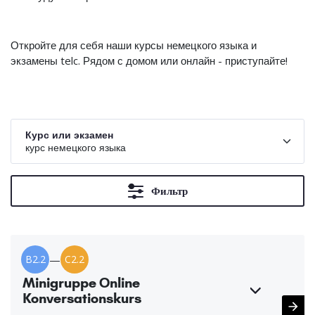
Откройте для себя наши курсы немецкого языка и
экзамены telc. Рядом с домом или онлайн - приступайте!
Курс или экзамен
курс немецкого языка
Фильтр
B2.2
—
C2.2
Minigruppe Online
Konversationskurs