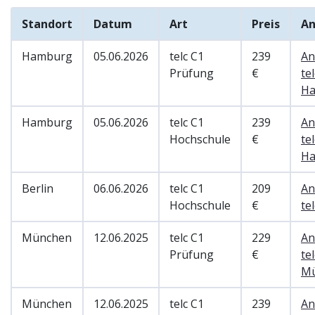
Standort
Datum
Art
Preis
A
Hamburg
05.06.2026
telc C1
239
An
Prüfung
€
tel
H
Hamburg
05.06.2026
telc C1
239
An
Hochschule
€
tel
H
Berlin
06.06.2026
telc C1
209
An
Hochschule
€
te
München
12.06.2025
telc C1
229
An
Prüfung
€
tel
M
München
12.06.2025
telc C1
239
An