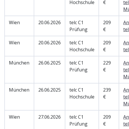
Hochschule
€
tel
M
Wien
20.06.2026
telc C1
209
An
Prüfung
€
te
Wien
20.06.2026
telc C1
209
An
Hochschule
€
te
München
26.06.2025
telc C1
229
An
Prüfung
€
tel
M
München
26.06.2025
telc C1
239
An
Hochschule
€
tel
M
Wien
27.06.2026
telc C1
209
An
Prüfung
€
te