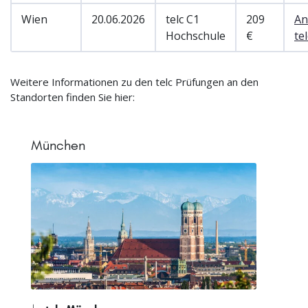
Wien
20.06.2026
telc C1
209
An
Hochschule
€
te
Weitere Informationen zu den telc Prüfungen an den
Standorten finden Sie hier:
München