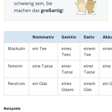
Nominativ
Genitiv
Dativ
Akku
Maskulin
ein Tee
eines
einem
eine
Tees
Tee
Feminin
eine Tasse
einer
einer
eine
Tasse
Tasse
Neutrum
ein Glas
eines
einem
ein G
Glases
Glas
Beispiele