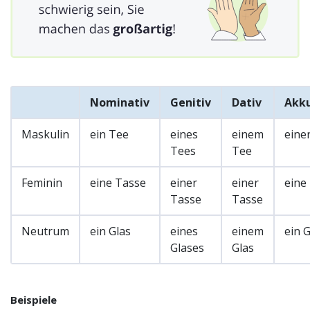
Nominativ
Genitiv
Dativ
Akku
Maskulin
ein Tee
eines
einem
eine
Tees
Tee
Feminin
eine Tasse
einer
einer
eine
Tasse
Tasse
Neutrum
ein Glas
eines
einem
ein G
Glases
Glas
Beispiele