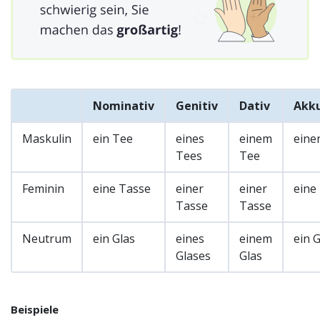
Nominativ
Genitiv
Dativ
Akku
Maskulin
ein Tee
eines
einem
eine
Tees
Tee
Feminin
eine Tasse
einer
einer
eine
Tasse
Tasse
Neutrum
ein Glas
eines
einem
ein G
Glases
Glas
Beispiele