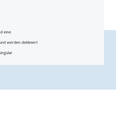
nd eine
nd werden dekliniert
ingular