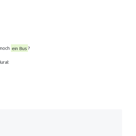
t noch
ein Bus
?
ural: