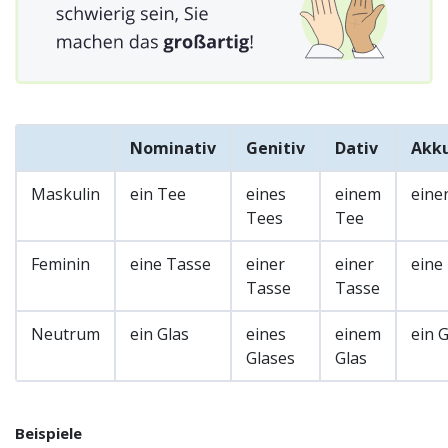
Nominativ
Genitiv
Dativ
Akku
Maskulin
ein Tee
eines
einem
eine
Tees
Tee
Feminin
eine Tasse
einer
einer
eine
Tasse
Tasse
Neutrum
ein Glas
eines
einem
ein G
Glases
Glas
Beispiele