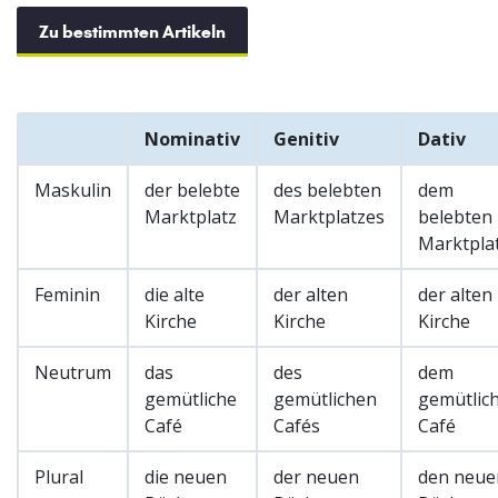
Zu bestimmten Artikeln
Nominativ
Genitiv
Dativ
Maskulin
der belebte
des belebten
dem
Marktplatz
Marktplatzes
belebten
Marktpla
Feminin
die alte
der alten
der alten
Kirche
Kirche
Kirche
Neutrum
das
des
dem
gemütliche
gemütlichen
gemütlic
Café
Cafés
Café
Plural
die neuen
der neuen
den neue