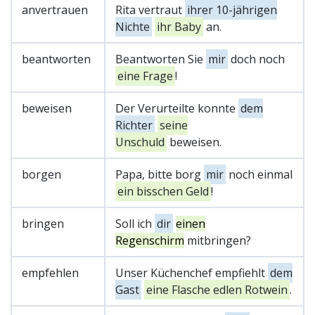
anvertrauen
Rita vertraut
ihrer 10-jährigen
Nichte
ihr Baby
an.
beantworten
Beantworten Sie
mir
doch noch
eine Frage
!
beweisen
Der Verurteilte konnte
dem
Richter
seine
Unschuld
beweisen.
borgen
Papa, bitte borg
mir
noch einmal
ein bisschen Geld
!
bringen
Soll ich
dir
einen
Regenschirm
mitbringen?
empfehlen
Unser Küchenchef empfiehlt
dem
Gast
eine Flasche edlen Rotwein
.