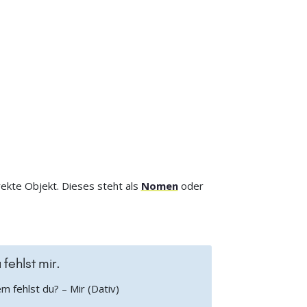
rekte Objekt. Dieses steht als
Nomen
oder
 fehlst mir.
 fehlst du? – Mir (Dativ)