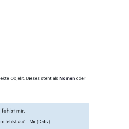
rekte Objekt. Dieses steht als
Nomen
oder
 fehlst mir.
 fehlst du? – Mir (Dativ)