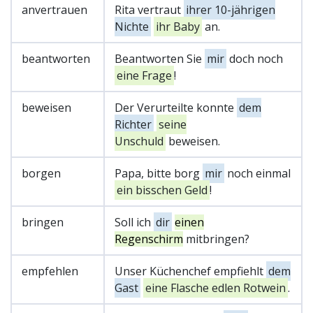
anvertrauen
Rita vertraut
ihrer 10-jährigen
Nichte
ihr Baby
an.
beantworten
Beantworten Sie
mir
doch noch
eine Frage
!
beweisen
Der Verurteilte konnte
dem
Richter
seine
Unschuld
beweisen.
borgen
Papa, bitte borg
mir
noch einmal
ein bisschen Geld
!
bringen
Soll ich
dir
einen
Regenschirm
mitbringen?
empfehlen
Unser Küchenchef empfiehlt
dem
Gast
eine Flasche edlen Rotwein
.