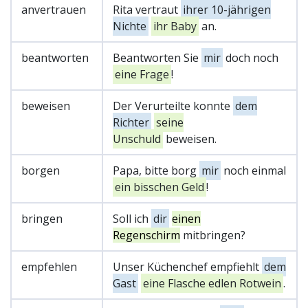
anvertrauen
Rita vertraut
ihrer 10-jährigen
Nichte
ihr Baby
an.
beantworten
Beantworten Sie
mir
doch noch
eine Frage
!
beweisen
Der Verurteilte konnte
dem
Richter
seine
Unschuld
beweisen.
borgen
Papa, bitte borg
mir
noch einmal
ein bisschen Geld
!
bringen
Soll ich
dir
einen
Regenschirm
mitbringen?
empfehlen
Unser Küchenchef empfiehlt
dem
Gast
eine Flasche edlen Rotwein
.