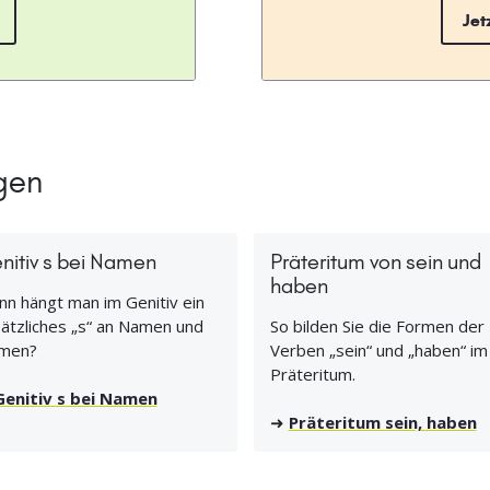
Jet
gen
nitiv s bei Namen
Präteritum von sein und
haben
n hängt man im Genitiv ein
ätzliches „s“ an Namen und
So bilden Sie die Formen der
men?
Verben „sein“ und „haben“ im
Präteritum.
Genitiv s bei Namen
➜
Präteritum sein, haben