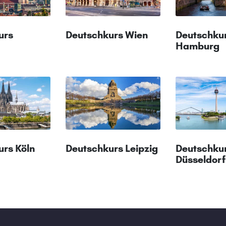
urs
Deutschkurs Wien
Deutschku
Hamburg
urs Köln
Deutschkurs Leipzig
Deutschku
Düsseldorf