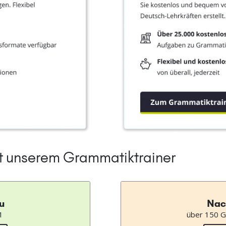
it unserem Grammatiktrainer
u
Nac
1
über 150 