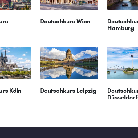
urs
Deutschkurs Wien
Deutschku
Hamburg
urs Köln
Deutschkurs Leipzig
Deutschku
Düsseldorf