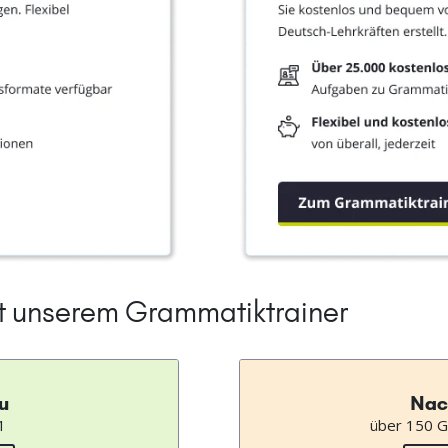
it unserem Grammatiktrainer
u
Nac
1
über 150 