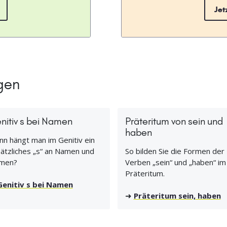
Jet
gen
nitiv s bei Namen
Präteritum von sein und
haben
n hängt man im Genitiv ein
ätzliches „s“ an Namen und
So bilden Sie die Formen der
men?
Verben „sein“ und „haben“ im
Präteritum.
Genitiv s bei Namen
➜
Präteritum sein, haben