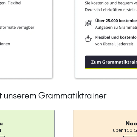
it unserem Grammatiktrainer
u
Nac
1
über 150 