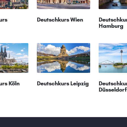
urs
Deutschkurs Wien
Deutschku
Hamburg
urs Köln
Deutschkurs Leipzig
Deutschku
Düsseldorf