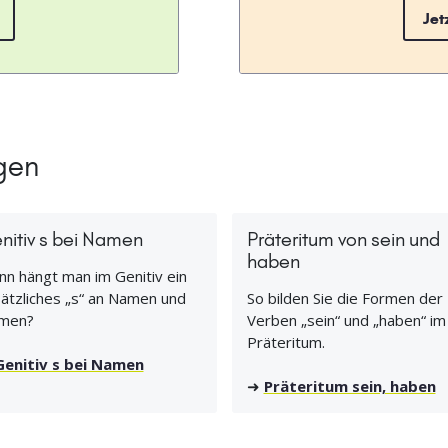
Jet
gen
nitiv s bei Namen
Präteritum von sein und
haben
n hängt man im Genitiv ein
ätzliches „s“ an Namen und
So bilden Sie die Formen der
men?
Verben „sein“ und „haben“ im
Präteritum.
Genitiv s bei Namen
➜
Präteritum sein, haben