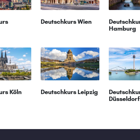
urs
Deutschkurs Wien
Deutschku
Hamburg
urs Köln
Deutschkurs Leipzig
Deutschku
Düsseldorf