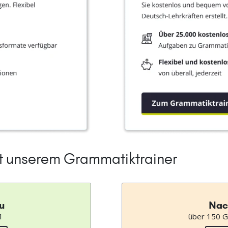
it unserem Grammatiktrainer
u
Nac
1
über 150 