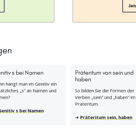
Jet
gen
nitiv s bei Namen
Präteritum von sein und
haben
n hängt man im Genitiv ein
ätzliches „s“ an Namen und
So bilden Sie die Formen der
men?
Verben „sein“ und „haben“ im
Präteritum.
Genitiv s bei Namen
➜
Präteritum sein, haben