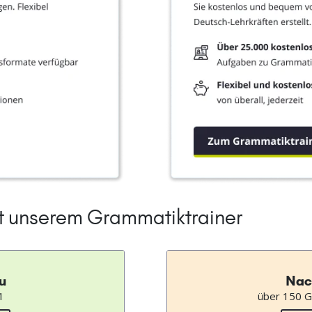
it unserem Grammatiktrainer
u
Nac
1
über 150 