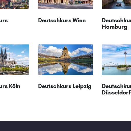
urs
Deutschkurs Wien
Deutschku
Hamburg
urs Köln
Deutschkurs Leipzig
Deutschku
Düsseldorf