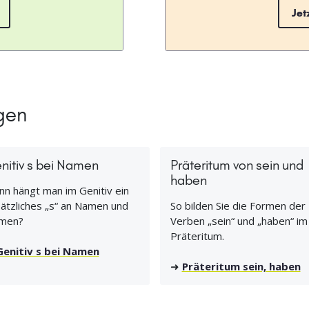
Jet
gen
nitiv s bei Namen
Präteritum von sein und
haben
n hängt man im Genitiv ein
ätzliches „s“ an Namen und
So bilden Sie die Formen der
men?
Verben „sein“ und „haben“ im
Präteritum.
Genitiv s bei Namen
➜
Präteritum sein, haben