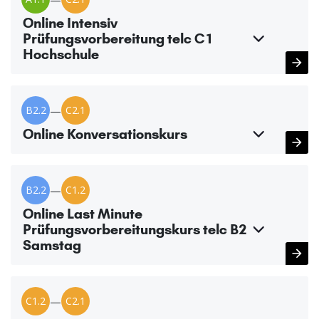
Online Intensiv
Prüfungsvorbereitung telc C1
Hochschule
B2.2
—
C2.1
Online Konversationskurs
B2.2
—
C1.2
Online Last Minute
Prüfungsvorbereitungskurs telc B2
Samstag
C1.2
—
C2.1