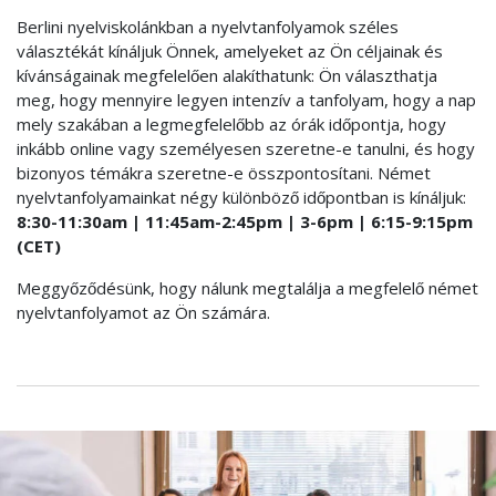
Berlini nyelviskolánkban a nyelvtanfolyamok széles
választékát kínáljuk Önnek, amelyeket az Ön céljainak és
kívánságainak megfelelően alakíthatunk: Ön választhatja
meg, hogy mennyire legyen intenzív a tanfolyam, hogy a nap
mely szakában a legmegfelelőbb az órák időpontja, hogy
inkább online vagy személyesen szeretne-e tanulni, és hogy
bizonyos témákra szeretne-e összpontosítani. Német
nyelvtanfolyamainkat négy különböző időpontban is kínáljuk:
8:30-11:30am | 11:45am-2:45pm | 3-6pm | 6:15-9:15pm
(CET)
Meggyőződésünk, hogy nálunk megtalálja a megfelelő német
nyelvtanfolyamot az Ön számára.