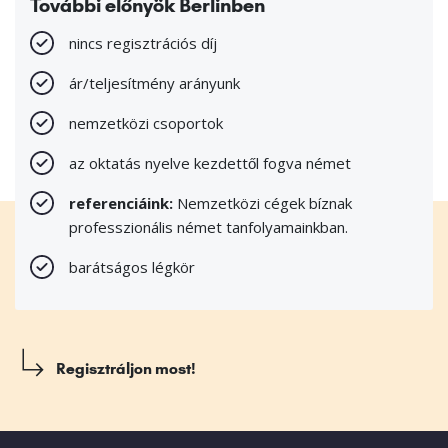
További előnyök Berlinben
nincs regisztrációs díj
ár/teljesítmény arányunk
nemzetközi csoportok
az oktatás nyelve kezdettől fogva német
referenciáink:
Nemzetközi cégek bíznak
professzionális német tanfolyamainkban.
barátságos légkör
Regisztráljon most!