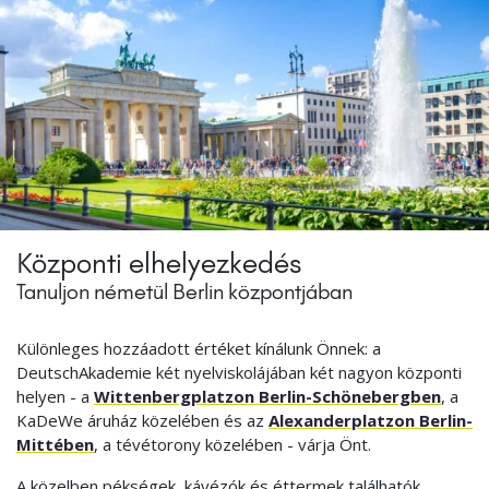
Központi elhelyezkedés
Tanuljon németül Berlin központjában
Különleges hozzáadott értéket kínálunk Önnek: a
DeutschAkademie két nyelviskolájában két nagyon központi
helyen - a
Wittenbergplatzon Berlin-Schönebergben
, a
KaDeWe áruház közelében és az
Alexanderplatzon Berlin-
Mittében
, a tévétorony közelében - várja Önt.
A közelben pékségek, kávézók és éttermek találhatók.