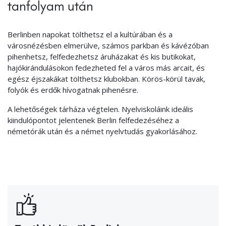
tanfolyam után
Berlinben napokat tölthetsz el a kultúrában és a
városnézésben elmerülve, számos parkban és kávézóban
pihenhetsz, felfedezhetsz áruházakat és kis butikokat,
hajókirándulásokon fedezheted fel a város más arcait, és
egész éjszakákat tölthetsz klubokban. Körös-körül tavak,
folyók és erdők hívogatnak pihenésre.
A lehetőségek tárháza végtelen. Nyelviskoláink ideális
kiindulópontot jelentenek Berlin felfedezéséhez a
németórák után és a német nyelvtudás gyakorlásához.