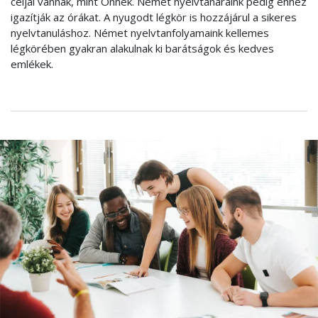
céljai vannak, mint Önnek. Német nyelvtanáraink pedig ehhez
igazítják az órákat. A nyugodt légkör is hozzájárul a sikeres
nyelvtanuláshoz. Német nyelvtanfolyamaink kellemes
légkörében gyakran alakulnak ki barátságok és kedves
emlékek.