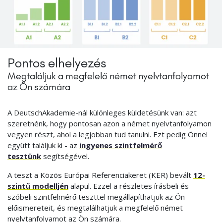
Pontos elhelyezés
Megtaláljuk a megfelelő német nyelvtanfolyamot
az Ön számára
A DeutschAkademie-nál különleges küldetésünk van: azt
szeretnénk, hogy pontosan azon a német nyelvtanfolyamon
vegyen részt, ahol a legjobban tud tanulni. Ezt pedig Önnel
együtt találjuk ki - az
ingyenes szintfelmérő
tesztünk
segítségével.
A teszt a Közös Európai Referenciakeret (KER) bevált
12-
szintű modelljén
alapul. Ezzel a részletes írásbeli és
szóbeli szintfelmérő teszttel megállapíthatjuk az Ön
előismereteit, és megtalálhatjuk a megfelelő német
nyelvtanfolyamot az Ön számára.