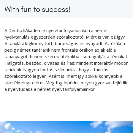
With fun to success!
A DeutschAkademie nyelvtanfolyamainkon a német
nyelvtanulás egyszerűen szórakoztató. Miért is van ez így?
A tanulási légkör nyitott, barátságos és nyugodt. Az órákon
pedig német tanáraink nem frontális órákon adják elő a
tananyagot, hanem szerepjátékokba csomagolják a témákat.
Hallgatás, beszéd, olvasás és írás: mindent interaktív módon
tanulunk. Nagyon fontos számunkra, hogy a tanulás
szórakoztató legyen. Azért is, mert így sokkal könnyebb a
sikerélményt elérni. Meg fog lepődni, milyen gyorsan fejlődik
a nyelvtudása a német nyelvtanfolyamainkon.