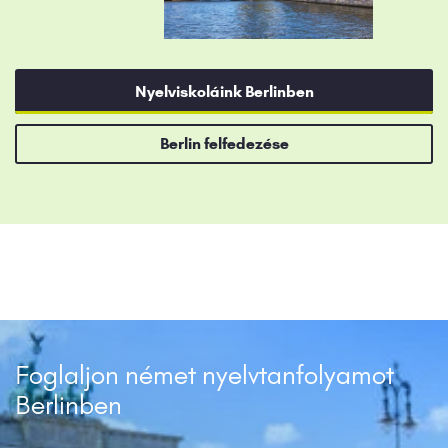
Nyelviskoláink Berlinben
Berlin felfedezése
Foglaljon német nyelvtanfolyamot
Berlinben