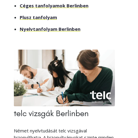
Céges tanfolyamok Berlinben
Plusz tanfolyam
Nyelvtanfolyam Berlinben
telc vizsgák Berlinben
Német nyelvtudását telc vizsgával
bizonyíthatja. A bizonyítványokat szinte minden