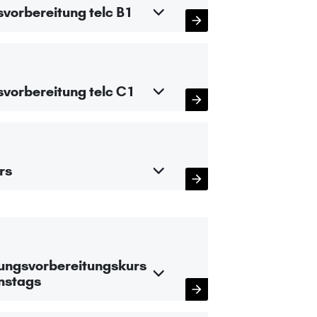
svorbereitung telc B1
svorbereitung telc C1
rs
fungsvorbereitungskurs
mstags