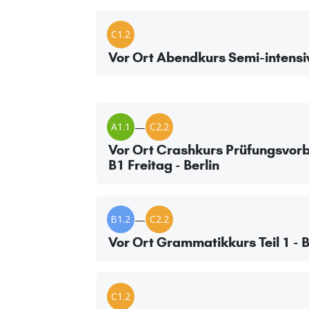
C1.2
Vor Ort Abendkurs Semi-intensiv
A1.1
—
C2.2
Vor Ort Crashkurs Prüfungsvorb
B1 Freitag - Berlin
B1.2
—
C2.2
Vor Ort Grammatikkurs Teil 1 - B
C1.2