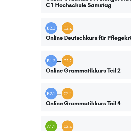
C1 Hochschule Samstag
B2.2
—
C2.2
Online Deutschkurs für Pflegekr
B1.2
—
C2.2
Online Grammatikkurs Teil 2
B2.1
—
C2.2
Online Grammatikkurs Teil 4
A1.1
—
C2.2