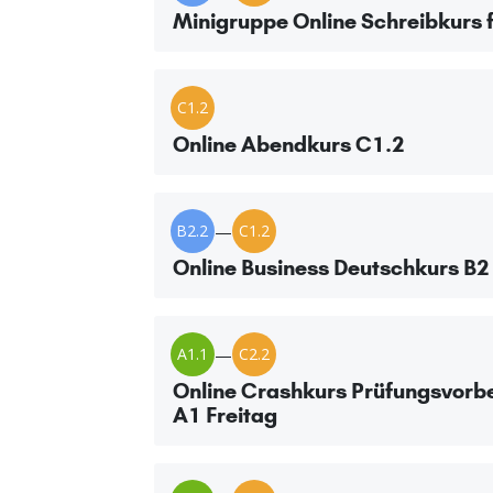
Minigruppe Online Schreibkurs f
C1.2
Online Abendkurs C1.2
B2.2
—
C1.2
Online Business Deutschkurs B2 
A1.1
—
C2.2
Online Crashkurs Prüfungsvorbe
A1 Freitag