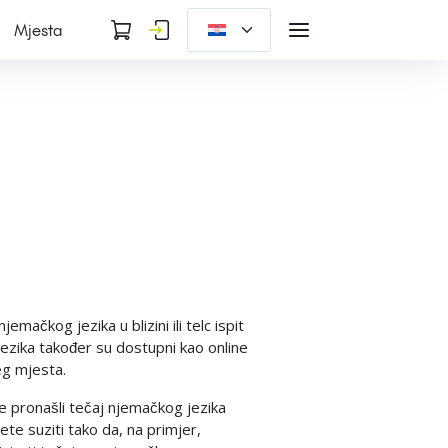
Mjesta
mačkog jezika u blizini ili telc ispit
ezika također su dostupni kao online
eg mjesta.
te pronašli tečaj njemačkog jezika
te suziti tako da, na primjer,