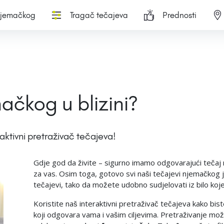
njemačkog
Tragač tečajeva
Prednosti
mačkog u blizini?
aktivni pretraživač tečajeva!
Gdje god da živite – sigurno imamo odgovarajući tečaj nje
za vas. Osim toga, gotovo svi naši tečajevi njemačkog j
tečajevi, tako da možete udobno sudjelovati iz bilo koj
Koristite naš interaktivni pretraživač tečajeva kako bis
koji odgovara vama i vašim ciljevima. Pretraživanje može