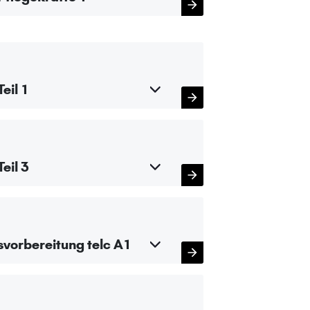
eil 1
eil 3
svorbereitung telc A1