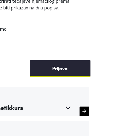
ltrirati tečajeve njemačkog prema
e biti prikazan na dnu popisa.
imo!
Prijava
etikkurs