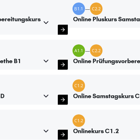
B1.1
—
C2.2
bereitungskurs
Online Pluskurs Samsta
A1.1
—
C2.2
ethe B1
Online Prüfungsvorbere
C1.2
SD
Online Samstagskurs C
C1.2
Onlinekurs C1.2