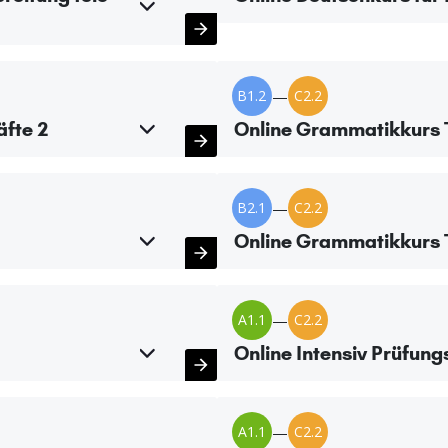
B1.2
—
C2.2
äfte 2
Online Grammatikkurs T
B2.1
—
C2.2
Online Grammatikkurs T
A1.1
—
C2.2
Online Intensiv Prüfung
A1.1
—
C2.2