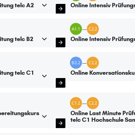
itung telc A2
Online Intensiv Prüfung
A1.1
—
C2.2
itung telc B2
Online Intensiv Prüfung
B2.2
—
C2.2
itung telc C1
Online Konversationsku
C1.2
—
C2.2
bereitungskurs
Online Last Minute Prü
telc C1 Hochschule Sa