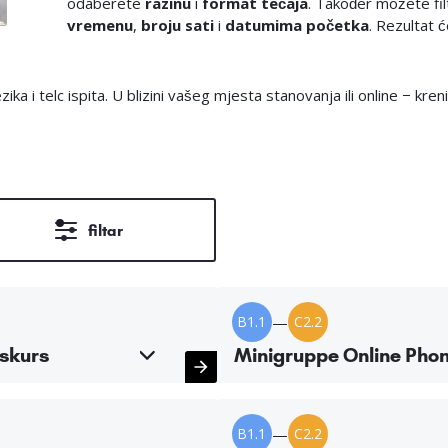
odaberete
razinu
i
format tečaja
. Također možete fi
vremenu
,
broju sati
i
datumima početka
. Rezultat ć
a i telc ispita. U blizini vašeg mjesta stanovanja ili online − kren
filtar
B1.1
—
C2.2
skurs
Minigruppe Online Phon
B1.1
—
C2.2