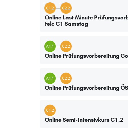
C1.2
—
C2.2
Online Last Minute Prüfungsvor
telc C1 Samstag
A1.1
—
C2.2
Online Prüfungsvorbereitung Go
A1.1
—
C2.2
Online Prüfungsvorbereitung Ö
C1.2
Online Semi-Intensivkurs C1.2