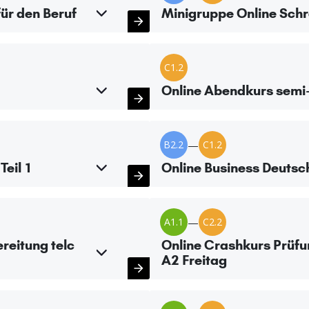
ür den Beruf
Minigruppe Online Schr
C1.2
Online Abendkurs semi-
B2.2
—
C1.2
Teil 1
Online Business Deutsch
A1.1
—
C2.2
reitung telc
Online Crashkurs Prüfu
A2 Freitag