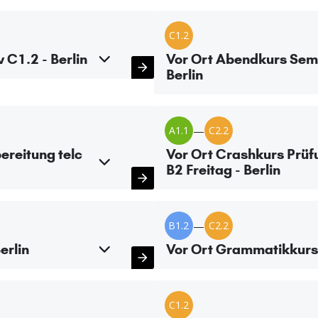
C1.2
 C1.2 - Berlin
Vor Ort Abendkurs Semi
Berlin
A1.1
—
C2.2
ereitung telc
Vor Ort Crashkurs Prüf
B2 Freitag - Berlin
B1.2
—
C2.2
erlin
Vor Ort Grammatikkurs T
C1.2