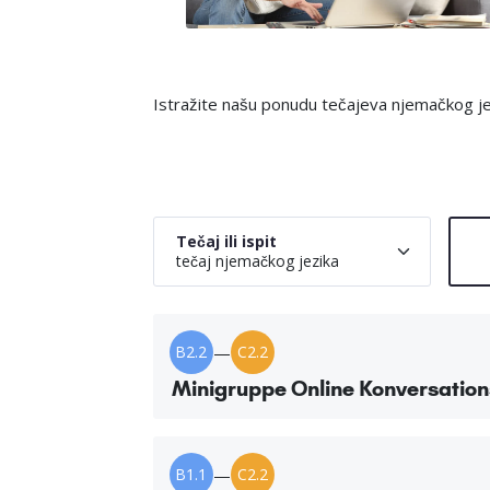
Istražite našu ponudu tečajeva njemačkog jezik
Tečaj ili ispit
tečaj njemačkog jezika
B2.2
—
C2.2
Minigruppe Online Konversation
B1.1
—
C2.2