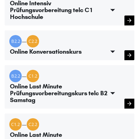
Online Intensiv
Prüfungsvorbereitung telc C1
Hochschule
B2.2
—
C2.2
Online Konversationskurs
B2.2
—
C1.2
Online Last Minute
Prüfungsvorbereitungskurs telc B2
Samstag
C1.2
—
C2.2
Online Last Minute