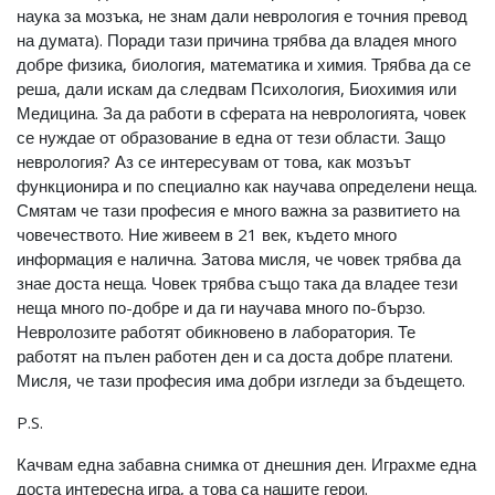
наука за мозъка, не знам дали неврология е точния превод
на думата). Поради тази причина трябва да владея много
добре физика, биология, математика и химия. Трябва да се
реша, дали искам да следвам Психология, Биохимия или
Медицина. За да работи в сферата на неврологията, човек
се нуждае от образование в една от тези области. Защо
неврология? Аз се интересувам от това, как мозъът
функционира и по специално как научава определени неща.
Смятам че тази професия е много важна за развитието на
човечеството. Ние живеем в 21 век, където много
информация е налична. Затова мисля, че човек трябва да
знае доста неща. Човек трябва също така да владее тези
неща много по-добре и да ги научава много по-бързо.
Невролозите работят обикновено в лаборатория. Те
работят на пълен работен ден и са доста добре платени.
Мисля, че тази професия има добри изгледи за бъдещето.
P.S.
Качвам една забавна снимка от днешния ден. Играхме една
доста интересна игра, а това са нашите герои.