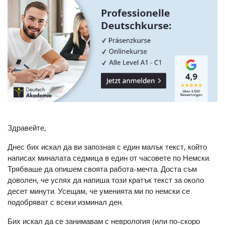
Здравейте,
Днес бих искал да ви запозная с един малък текст, който
написах миналата седмица в един от часовете по Немски.
Трябваше да опишем своята работа-мечта. Доста съм
доволен, че успях да напиша този кратък текст за около
десет минути. Усещам, че уменията ми по немски се
подобряват с всеки изминал ден.
Бих искал да се занимавам с неврология (или по-скоро